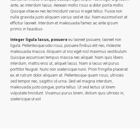
ante, ac interdum lacus. Aenean mollis risus a dolor porta mollis.
Quisque vitae ex nec leo tincidunt varius in eget tellus. Fusce non
nulla gravida justo aliquam varius sed et dui. Nam euismod est at
efficitur laoreet. Interdum et malesuada fames ac ante ipsum
primis in faucibus.
Integer ligula lacus, posuere
eu laoreet posuere, laoreet non
ligula. Pellentesque odio risus, posuere finibus elit nec, molestie
malesuada massa. Aliquam ut nisi eget nisl maximus vestibulum.
Quisque accumsan tempus massa nec aliquet. Nam quis libero
interdum, mattis eros ut, aliquet lacus. Nam a lacus vel purus
porttitor feugiat. Nunc non scelerisque nunc. Proin fringilla placerat
ex, et rutrum dolor aliquam at. Pellentesque quam risus, ultricies
sed tempor nec, sagittis id urna. Sed vel magna interdum,
malesuada justo congue, porta tellus. Ut sed lectus ut lorem
vulputate tincidunt. Vivamus purus lorem, dictum quis ultrices in,
scelerisque ut est