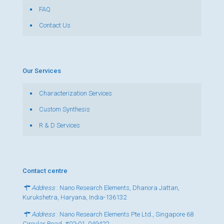
FAQ
Contact Us
Our Services
Characterization Services
Custom Synthesis
R & D Services
Contact centre
Address
: Nano Research Elements, Dhanora Jattan,
Kurukshetra, Haryana, India-136132
Address
: Nano Research Elements Pte Ltd., Singapore 68
Circular Road, #02-01, 049422