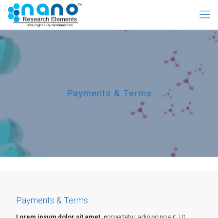
Payments & Terms
Payments & Terms
Lorem ipsum dolor sit amet, c
onsectetur adipiscing elit. Ut