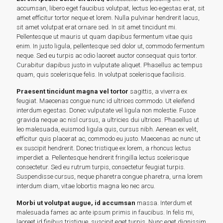
accumsan, libero eget faucibus volutpat, lectus leo egestas erat, sit
amet efficitur tortor neque et lorem. Nulla pulvinar hendrerit lacus,
sit amet volutpat erat ornare sed. In sit amet tincidunt mi.
Pellentesque ut mauris ut quam dapibus fermentum vitae quis
enim. In justo ligula, pellentesque sed dolor ut, commodo fermentum
neque. Sed eu turpis ac odio laoreet auctor consequat quis tortor.
Curabitur dapibus justo in vulputate aliquet. Phasellus ac tempus
quam, quis scelerisque felis. In volutpat scelerisque facilisis.
Praesent tincidunt magna vel tortor
sagittis, a viverra ex
feugiat. Maecenas congue nunc id ultrices commodo. Ut eleifend
interdum egestas. Donec vulputate vel ligula non molestie. Fusce
gravida neque ac nisl cursus, a ultricies dui ultrices. Phasellus ut
leo malesuada, euismod ligula quis, cursus nibh. Aenean ex velit,
efficitur quis placerat ac, commodo eu justo. Maecenas ac nunc ut
ex suscipit hendrerit. Donec tristique ex lorem, a rhoncus lectus
imperdiet a. Pellentesque hendrerit fringilla lectus scelerisque
consectetur. Sed eu rutrum turpis, consectetur feugiat turpis.
Suspendisse cursus, neque pharetra congue pharetra, urna lorem
interdum diam, vitae lobortis magna leo nec arcu.
Morbi ut volutpat augue, id accumsan
massa. Interdum et
malesuada fames ac ante ipsum primis in faucibus. In felis mi,
laoreet id finibus tristique, suscipit eget turpis. Nunc eget dignissim